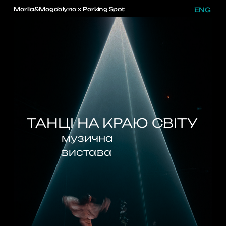
Mariia&Magdalyna 
x 
Parking Spot
ENG
ТАНЦІ НА КРАЮ СВІТУ
музична 
вистава